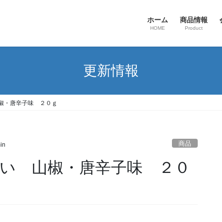
ホーム
商品情報
HOME
Product
更新情報
椒・唐辛子味 ２０ｇ
商品
in
い 山椒・唐辛子味 ２０