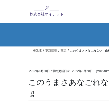
コ
ナ
ン
ビ
テ
ゲ
ン
ー
ツ
シ
へ
ョ
ス
ン
キ
に
ッ
移
HOME
更新情報
商品
このうまさあなごれない 山
プ
動
2022年8月20日
/ 最終更新日時 :
2022年8月20日
ynmt-adm
このうまさあなごれな
ｇ