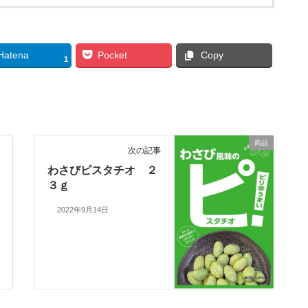
Hatena
Pocket
Copy
1
商品
次の記事
わさびピスタチオ ２
３ｇ
2022年9月14日